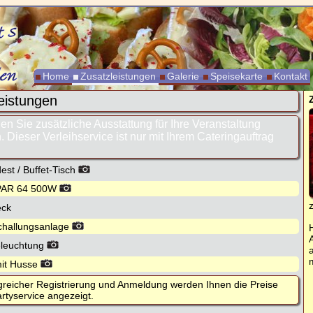
Home
Zusatzleistungen
Galerie
Speisekarte
Kontakt
eistungen
en Sie zusätzliche Ausstattung für Ihre Veranstaltung
. Dieser Verleihservice ist nur mit Ihrem Cateringauftrag
st / Buffet-Tisch
 PAR 64 500W
eck
challungsanlage
eleuchtung
mit Husse
greicher Registrierung und Anmeldung werden Ihnen die Preise
rtyservice angezeigt.