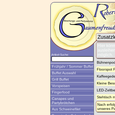
Zusatzl
Hier könn
ausleihen
möglich.
Artikel-Suche:
Bühnenpode
Frühjahr / Sommer Buffet
Floorspot
Buffet Auswahl
Kaffeeged
Grill Buffet
Kleine Bes
Vorspeisen
LED-Zeltb
Fingerfood
Stehtisch 
Canapes und
Partybrötchen
Nach erfol
unseres Pa
Aus Schweinefilet