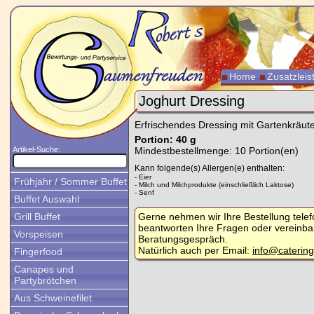
Home
Zusatzlei
Joghurt Dressing
Erfrischendes Dressing mit Gartenkräut
Portion: 40 g
Artikel-Suche:
Mindestbestellmenge: 10 Portion(en)
Kann folgende(s) Allergen(e) enthalten:
- Eier
Frühjahr / Sommer Buffet
- Milch und Milchprodukte (einschließlich Laktose)
- Senf
Buffet Auswahl
Grill Buffet
Gerne nehmen wir Ihre Bestellung tele
beantworten Ihre Fragen oder vereinba
Vorspeisen
Beratungsgespräch.
Natürlich auch per Email:
info@caterin
Fingerfood
Canapes und
Partybrötchen
Aus Schweinefilet